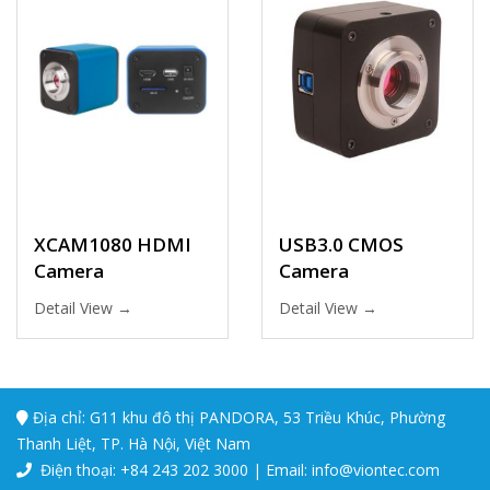
XCAM1080 HDMI
USB3.0 CMOS
Camera
Camera
Detail View →
Detail View →
Địa chỉ: G11 khu đô thị PANDORA, 53 Triều Khúc, Phường
Thanh Liệt, TP. Hà Nội, Việt Nam
Điện thoại: +84 243 202 3000 | Email: info@viontec.com