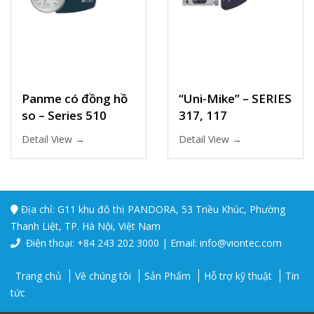
Panme có đồng hồ
“Uni-Mike” – SERIES
so – Series 510
317, 117
Detail View →
Detail View →
Địa chỉ: G11 khu đô thị PANDORA, 53 Triều Khúc, Phường
Thanh Liệt, TP. Hà Nội, Việt Nam
Điện thoại: +84 243 202 3000 | Email: info@viontec.com
Trang chủ
Về chúng tôi
Sản Phẩm
Hỗ trợ kỹ thuật
Tin
tức