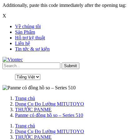
Additionally, paste this code immediately after the opening tag:
X
Về chúng tôi
Sản Phẩm
Hỗ trợ kỹ thuật
Liên hệ
Tin tức & sự kiện
Trang chủ
Dụng Cụ Đo Lường MITUTOYO
THƯỚC PANME
Panme có đồng hồ so – Series 510
Trang chủ
Dụng Cụ Đo Lường MITUTOYO
THƯỚC PANME