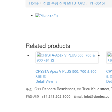
Home
정밀 측정 장비 MITUTOYO
PH-3515F
Related products
CRYSTA-Apex V PLUS 500, 700 & 900
CRY
시리즈
리
Detail View →
Det
주소: G11 Pandora Residences, 53 Trieu Khuc street, T
전화번호: +84 243 202 3000 | Email: info@viontec.co