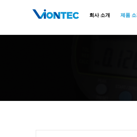
Additionally, paste this code immediately after the opening tag:
회사 소개
제품 