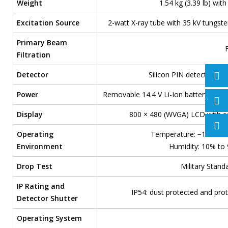
Weight
1.54 kg (3.39 lb) with
Excitation Source
2-watt X-ray tube with 35 kV tungst
Primary Beam
Filtration
Detector
Silicon PIN detector
Power
Removable 14.4 V Li-Ion battery or 
Display
800 × 480 (WVGA) LCD with ca
Operating
Temperature: −10 °C to 
Environment
Humidity: 10% to
Drop Test
Military Stand
IP Rating and
IP54: dust protected and prot
Detector Shutter
Operating System