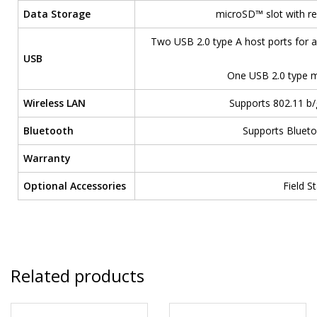
Data Storage
microSD™ slot with re
Two USB 2.0 type A host ports for 
USB
One USB 2.0 type m
Wireless LAN
Supports 802.11 b/
Bluetooth
Supports Blueto
Warranty
Optional Accessories
Field S
Related products