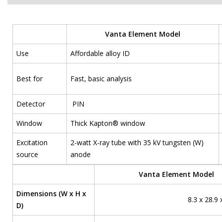
Vanta Element Model
Use
Affordable alloy ID
Best for
Fast, basic analysis
Detector
PIN
Window
Thick Kapton® window
Excitation
2-watt X-ray tube with 35 kV tungsten (W)
source
anode
Vanta Element Model
Dimensions (W x H x
8.3 x 28.9 
D)