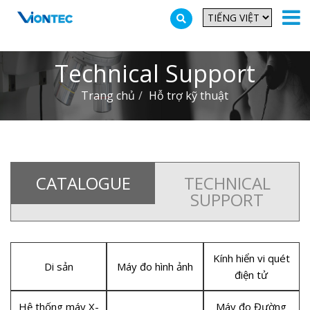
Additionally, paste this code immediately after the opening tag:
Technical Support
Trang chủ
Hỗ trợ kỹ thuật
CATALOGUE
TECHNICAL
SUPPORT
Kính hiển vi quét
Di sản
Máy đo hình ảnh
điện tử
Hệ thống máy X-
Máy đo Đường