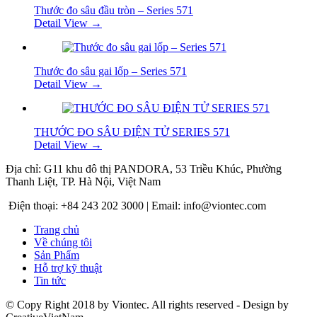
Thước đo sâu đầu tròn – Series 571
Detail View →
Thước đo sâu gai lốp – Series 571
Detail View →
THƯỚC ĐO SÂU ĐIỆN TỬ SERIES 571
Detail View →
Địa chỉ: G11 khu đô thị PANDORA, 53 Triều Khúc, Phường
Thanh Liệt, TP. Hà Nội, Việt Nam
Điện thoại: +84 243 202 3000 | Email: info@viontec.com
Trang chủ
Về chúng tôi
Sản Phẩm
Hỗ trợ kỹ thuật
Tin tức
© Copy Right 2018 by Viontec. All rights reserved - Design by