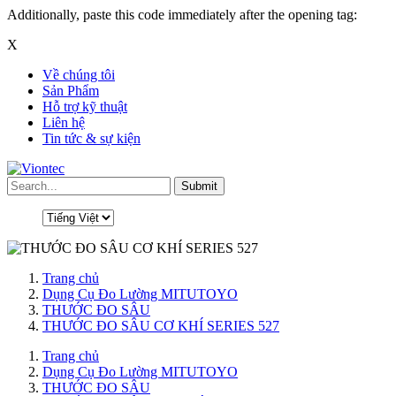
Additionally, paste this code immediately after the opening tag:
X
Về chúng tôi
Sản Phẩm
Hỗ trợ kỹ thuật
Liên hệ
Tin tức & sự kiện
Trang chủ
Dụng Cụ Đo Lường MITUTOYO
THƯỚC ĐO SÂU
THƯỚC ĐO SÂU CƠ KHÍ SERIES 527
Trang chủ
Dụng Cụ Đo Lường MITUTOYO
THƯỚC ĐO SÂU