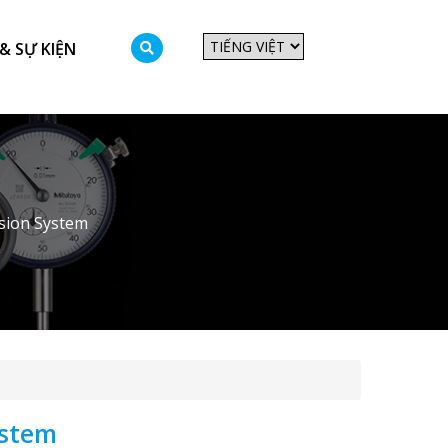
& SỰ KIỆN
sion System
ystem