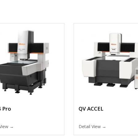
 Pro
QV ACCEL
 View →
Detail View →