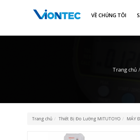
Additionally, paste this code immediately after the opening tag:
VỀ CHÚNG TÔI
Trang chủ
Trang chủ
Thiết Bị Đo Lường MITUTOYO
MÁY 