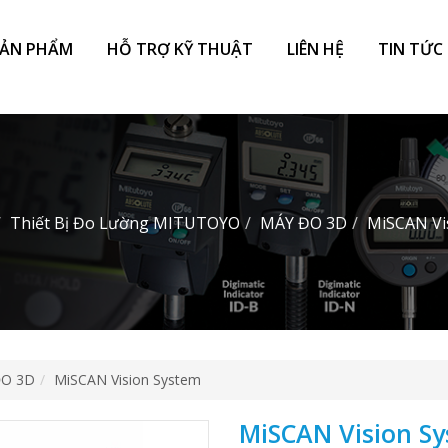
SẢN PHẨM
HỖ TRỢ KỸ THUẬT
LIÊN HỆ
TIN TỨC 
Thiết Bị Đo Lường MITUTOYO
MÁY ĐO 3D
MiSCAN Vi
ĐO 3D
MiSCAN Vision System
MiSCAN Vision S