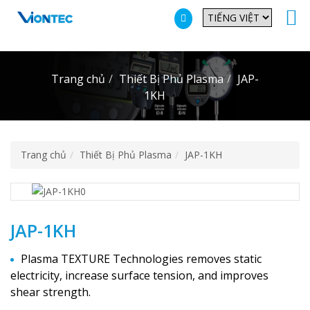
Additionally, paste this code immediately after the opening tag:
Trang chủ
Thiết Bị Phủ Plasma
JAP-
1KH
Trang chủ
Thiết Bị Phủ Plasma
JAP-1KH
JAP-1KH
Plasma TEXTURE Technologies removes static
electricity, increase surface tension, and improves
shear strength.