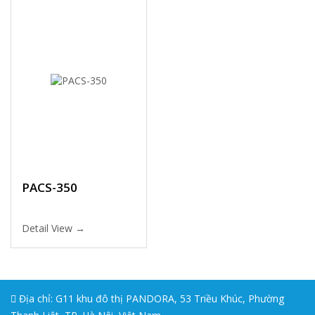
PACS-350
Detail View →
Địa chỉ: G11 khu đô thị PANDORA, 53 Triều Khúc, Phường