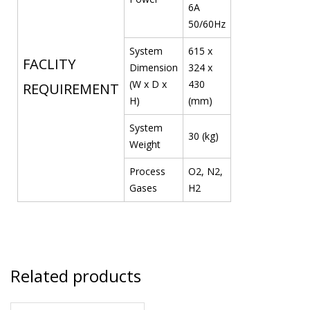
6A
50/60Hz
System
615 x
FACLITY
Dimension
324 x
(W x D x
430
REQUIREMENT
H)
(mm)
System
30 (kg)
Weight
Process
O2, N2,
Gases
H2
Related products