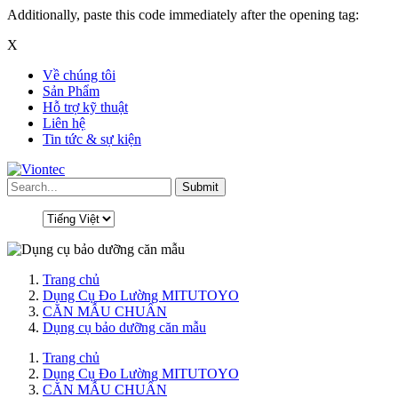
Additionally, paste this code immediately after the opening tag:
X
Về chúng tôi
Sản Phẩm
Hỗ trợ kỹ thuật
Liên hệ
Tin tức & sự kiện
Trang chủ
Dụng Cụ Đo Lường MITUTOYO
CĂN MẪU CHUẨN
Dụng cụ bảo dưỡng căn mẫu
Trang chủ
Dụng Cụ Đo Lường MITUTOYO
CĂN MẪU CHUẨN