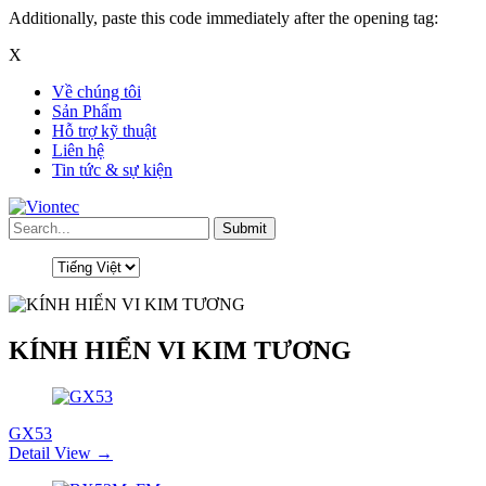
Additionally, paste this code immediately after the opening tag:
X
Về chúng tôi
Sản Phẩm
Hỗ trợ kỹ thuật
Liên hệ
Tin tức & sự kiện
KÍNH HIỂN VI KIM TƯƠNG
GX53
Detail View →