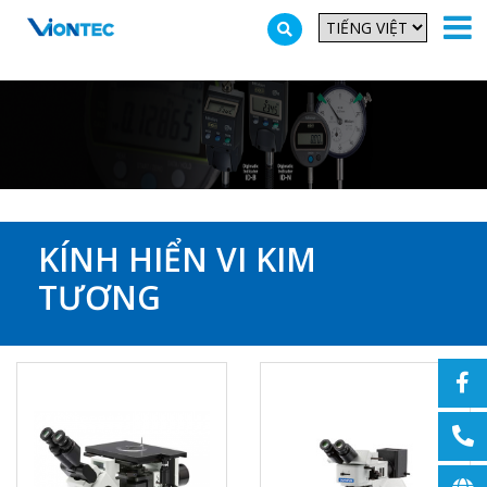
Additionally, paste this code immediately after the opening tag:
KÍNH HIỂN VI KIM
TƯƠNG