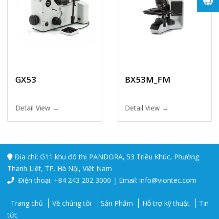
GX53
BX53M_FM
Detail View →
Detail View →
Địa chỉ: G11 khu đô thị PANDORA, 53 Triều Khúc, Phường
Thanh Liệt, TP. Hà Nội, Việt Nam
Điện thoại: +84 243 202 3000 | Email: info@viontec.com
Trang chủ
Về chúng tôi
Sản Phẩm
Hỗ trợ kỹ thuật
Tin
tức