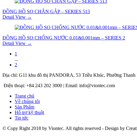
ĐỒNG HỒ SO CHÂN GẬP – SERIES 513
Detail View →
ĐỒNG HỒ SO CHỐNG NƯỚC 0.01&0.001mm – SERIES 2
Detail View →
1
...
2
Địa chỉ: G11 khu đô thị PANDORA, 53 Triều Khúc, Phường Thanh L
Điện thoại: +84 243 202 3000 | Email: info@viontec.com
Trang chủ
Về chúng tôi
Sản Phẩm
Hỗ trợ kỹ thuật
Tin tức
© Copy Right 2018 by Viontec. All rights reserved - Design by Cre