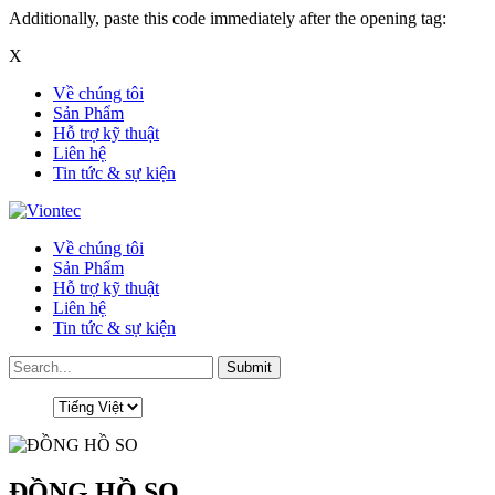
Additionally, paste this code immediately after the opening tag:
X
Về chúng tôi
Sản Phẩm
Hỗ trợ kỹ thuật
Liên hệ
Tin tức & sự kiện
Về chúng tôi
Sản Phẩm
Hỗ trợ kỹ thuật
Liên hệ
Tin tức & sự kiện
ĐỒNG HỒ SO