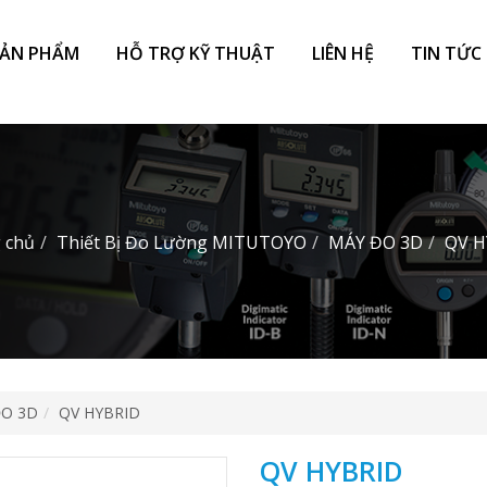
SẢN PHẨM
HỖ TRỢ KỸ THUẬT
LIÊN HỆ
TIN TỨC 
 chủ
Thiết Bị Đo Lường MITUTOYO
MÁY ĐO 3D
QV H
ĐO 3D
QV HYBRID
QV HYBRID