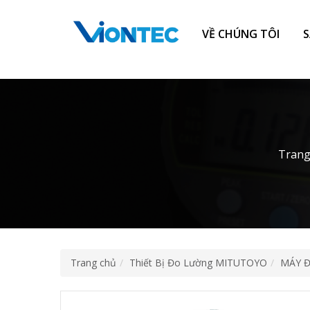
Additionally, paste this code immediately after the opening tag:
VỀ CHÚNG TÔI
Trang
Trang chủ
Thiết Bị Đo Lường MITUTOYO
MÁY 