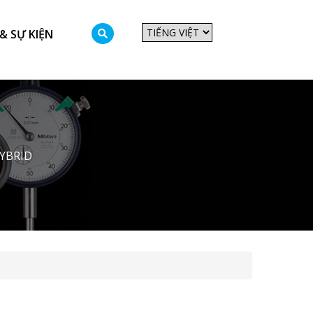
& SỰ KIỆN
YBRID