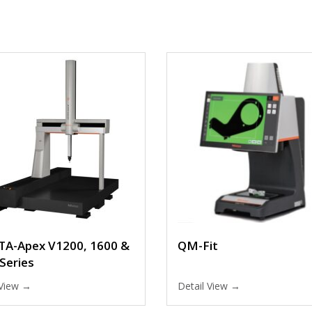
TA-Apex V1200, 1600 &
QM-Fit
Series
 View →
Detail View →